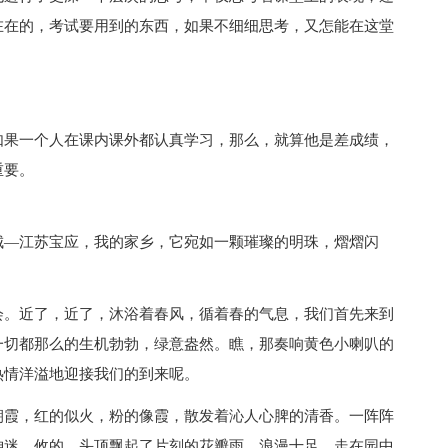
在在的，考试要用到的东西，如果不细细思考，又怎能在这堂
如果一个人在课内课外都认真学习，那么，就算他是差成绩，
重要。
城—江苏宝应，我的家乡，它宛如一颗璀璨的明珠，熠熠闪
会。近了，近了，沐浴着春风，循着春的气息，我们首先来到
一切都那么的生机勃勃，绿意盎然。瞧，那奏响黄色小喇叭的
热情洋溢地迎接我们的到来呢。
朝霞，红的似火，粉的像霞，散发着沁人心脾的清香。一阵阵
神迷。攸的，头顶飘起了片刻的花瓣雨，浪漫十足。走在园中