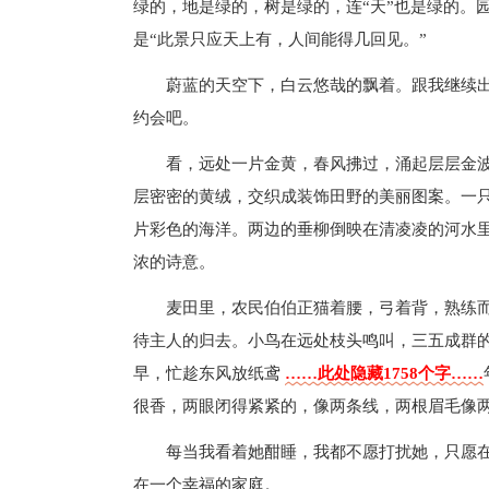
绿的，地是绿的，树是绿的，连“天”也是绿的。
是“此景只应天上有，人间能得几回见。”
蔚蓝的天空下，白云悠哉的飘着。跟我继续
约会吧。
看，远处一片金黄，春风拂过，涌起层层金
层密密的黄绒，交织成装饰田野的美丽图案。一
片彩色的海洋。两边的垂柳倒映在清凌凌的河水
浓的诗意。
麦田里，农民伯伯正猫着腰，弓着背，熟练
待主人的归去。小鸟在远处枝头鸣叫，三五成群
早，忙趁东风放纸鸢
……此处隐藏1758个字……
很香，两眼闭得紧紧的，像两条线，两根眉毛像
每当我看着她酣睡，我都不愿打扰她，只愿
在一个幸福的家庭。