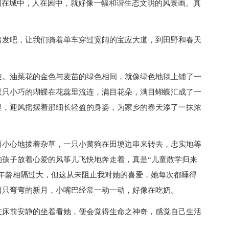
园在城中，人在园中，就好像一幅和谐生态文明的风景画。真
出发吧，让我们骑着单车穿过宽阔的宝应大道，到田野和春天
波。油菜花的金色与麦苗的绿色相间，就像绿色地毯上铺了一
只只小巧的蝴蝶在花蕊里流连，满目花朵，满目蝴蝶汇成了一
里，迎风摇摆着那细长轻盈的身姿，为家乡的春天添了一抹浓
而小心地拔着杂草，一只小黄狗在田埂边串来转去，忠实地等
的孩子放着心爱的风筝儿飞快地奔走着，真是“儿童散学归来
年龄相隔过大，但这从未阻止我对她的喜爱，她每次都睡得
两只弯弯的新月，小嘴巴经常一动一动，好像在吃奶。
在床前安静的坐着看她，便会觉得生命之神奇，感觉自己生活