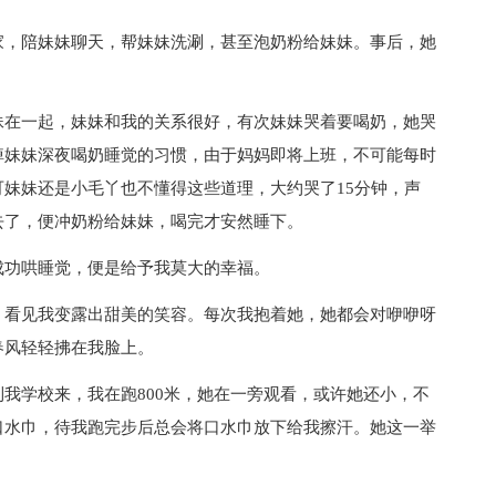
家，陪妹妹聊天，帮妹妹洗涮，甚至泡奶粉给妹妹。事后，她
妹在一起，妹妹和我的关系很好，有次妹妹哭着要喝奶，她哭
掉妹妹深夜喝奶睡觉的习惯，由于妈妈即将上班，不可能每时
妹妹还是小毛丫也不懂得这些道理，大约哭了15分钟，声
去了，便冲奶粉给妹妹，喝完才安然睡下。
成功哄睡觉，便是给予我莫大的幸福。
，看见我变露出甜美的笑容。每次我抱着她，她都会对咿咿呀
春风轻轻拂在我脸上。
我学校来，我在跑800米，她在一旁观看，或许她还小，不
口水巾，待我跑完步后总会将口水巾放下给我擦汗。她这一举