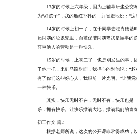
13岁的时候上六年级，因为上辅导班坐公交
为“好孩子”，我的脸红扑扑的，并害羞地说：“
14岁的时候上初一了，在于同学去吃肯德基
员阿姨的垃圾兜里，而被保洁阿姨夸我是懂事的
尊重他人的劳动是一种快乐。
15岁的时候，上初二了，也是刚发生的事，
了他一把，来到马路对面，我担心的对他说：“叔
有了你们这些好心人，我眼前一片光明。”让我
一种快乐。
其实，快乐无时不在，无时不有，快乐也是
乐，拥有快乐。让快乐撒满大地，撒满我们的青
初三作文 篇2
根据老师所说，这次的公开课非常得成功，