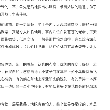
绿绿的，草儿争先恐后地探出小脑袋，带着浓浓的睡意，伸了
相开放，争奇斗艳。
我们眼前。斟一盅清茶，坐于亭内，近观绿树红花，雕栏玉砌
然温柔，真是令人如临仙境。亭内几位白发苍苍的老者，正安
，面带微笑，低声交谈，一切是那样怡然自得，完全没有城市
棵棵玉树临风，片片竹叶飞舞。站在竹林前有清香袭来，让人
跳集体舞。统一的着装，认真的态度，优美的舞姿，好似一道
极，伸展自如，悠然自得；小孩子们在草坪上如小鸟般快乐飞
飞心情的，有的躺在草地上享受阳光的洗礼，有的手捧一本厚
双目一边听歌一边小声哼唱，有的低着头凑在花骨朵前仔细观
和青松，层层叠叠，满眼青色怡人。整个世界都是绿的，水是