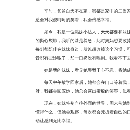
平时，爸爸白天不在家，我都是家中的二当
总会对我傻呵呵的笑着，我会倍感幸福。
如今，我是一位黏妹小达人，天天都要和妹
的撕心裂肺，我听的甚是着急，此时妈妈想要改
每刻都陪伴在妹妹身边，所以想改掉这个习惯，可
音都有些沙哑了，却一口奶没有喝到。我看不下
她是我的妹妹，看见她哭我于心不忍，将她
每天中午放学回家后，她都会在门口等着我
呀，我都会回应她，她总会露出蜜般的笑容，似
现在，妹妹特别向往外面的世界，周末带她到
懂得什么，但她会观察，每次都会死拽着自己的
动让感到无比幸福。