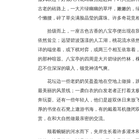
古老的砖路上，一大片绿幽幽的草坪，嫩嫩的，
个懒腰，碎了草尖满脸晶莹的露珠。许多奇花竞
拾级而上，一座古色古香的八宝亭便出现在
依然耸立；远望碧波荡漾的人工湖，桃花流水依
详的端坐着，或下棋对弈，或两三个相互依靠着
的那种喧嚣。八宝亭的四周是大片碧绿的竹林，
忍不住深深的吸入，顿觉神清气爽。
花坛边一些老奶奶笑盈盈地在空地上做操，
最美丽的风景线；一袭白衣的白发老者正打着太
奔玩耍。还有一些年轻人，他们是趁双休日来放
厚的书坐在石凳上遨游书海，有的戴着耳机微闭
赏，在和大自然做最亲密的交流。
顺着蜿蜒的河水而下，夹岸生长着许多灌木