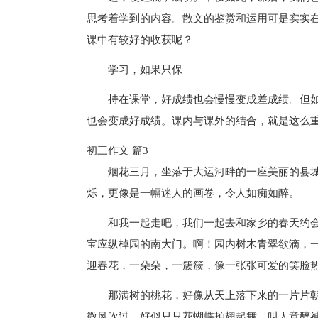
思考着学到的内容。散文的鉴赏和运用可是实实
课中有较好的收获呢？
学习，如果只保
持在课堂，好成绩也会慢慢变成差成绩。但
也会变成好成绩。课内与课外的结合，就是这么
初三作文 篇3
烟花三月，坐落于大运河畔的一座美丽的县
烁，更像是一幅迷人的画卷，令人如痴如醉。
和我一起走吧，我们一起去和家乡的春天约
宝应纵棹园的南大门。啊！园内树木青翠欲滴，
迎春花，一朵朵，一簇簇，像一张张可爱的笑脸
那满树的桃花，好像从天上落下来的一片片
微风吹过，好似只只花蝴蝶拍翅起舞，叫人意醉