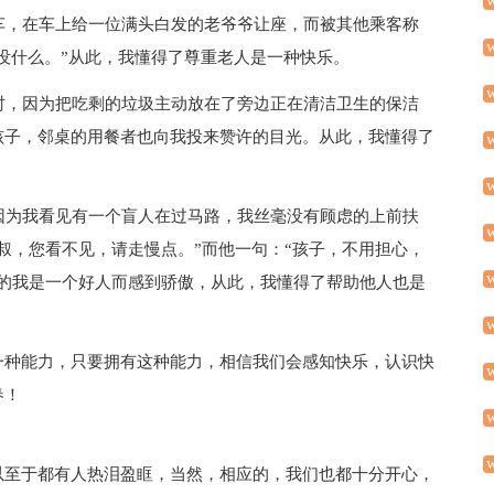
车，在车上给一位满头白发的老爷爷让座，而被其他乘客称
这没什么。”从此，我懂得了尊重老人是一种快乐。
时，因为把吃剩的垃圾主动放在了旁边正在清洁卫生的保洁
孩子，邻桌的用餐者也向我投来赞许的目光。从此，我懂得了
因为我看见有一个盲人在过马路，我丝毫没有顾虑的上前扶
叔，您看不见，请走慢点。”而他一句：“孩子，不用担心，
觉的我是一个好人而感到骄傲，从此，我懂得了帮助他人也是
一种能力，只要拥有这种能力，相信我们会感知快乐，认识快
春！
以至于都有人热泪盈眶，当然，相应的，我们也都十分开心，