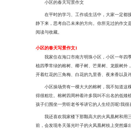
小区的春天写景作文
在平时的学习、工作或生活中，大家一定都
静下来，思考自己未来的方向。你所见过的作文
阅读与收藏。
小区的春天写景作文1
我家住在海口市南方明珠小区，小区一年四
植四季常绿的榕树、椰子树、芒果树、龙眼树外
开着红花的三角梅、白花的九里香、夜来香以及
小区操场旁有一棵大大的榕树，我不知道这棵
得很粗壮。榕树四周种着许多我叫不出名的低矮
孩子们围坐一旁听老爷爷讲它的人生经历呢!我很
我还喜欢我家楼下那颗高大的火凤凰树和用
前，会发现冬天落光叶子的火凤凰树枝上突然爆