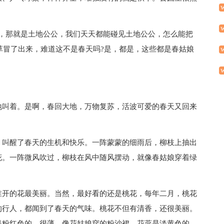
有，那就是土地公公，我们天天都能碰见土地公公，怎么能把
小草冒了出来，难道这不是春天吗?是，都是，这些都是春姑娘
地叫着。是啊，春回大地，万物复苏，活波可爱的春天又回来
，叫醒了春天的生机和快乐。一阵蒙蒙的细雨后，柳枝上抽出
花。一阵微风吹过，柳枝在风中随风摆动，就像春姑娘穿着绿
谁开的花最美丽。当然，最好看的还是桃花，每年二月，桃花
的行人，都闻到了春天的气味。桃花不但有清香，还很美丽。
是粉红色的，很薄，像花姑娘穿的粉沙裙。花蕊是淡黄色的。