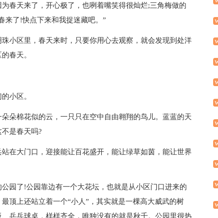
为春天来了，开心极了，也咧着嘴笑得很灿烂;三角梅做的
春来了!快点下来和我捉迷藏吧。”
明珠小区里，春天来时，只要你用心去观察，就会发现到处洋
区的春天。
们的小区。
一朵朵棉花似的云，一只只在空中自由翱翔的鸟儿。蓝蓝的天
不是春天吗?
兵站在大门口，迎接能让百花盛开，能让绿草如茵，能让世界
公园了!公园靠边有一个大花坛，也就是从小区门口进来的
最顶上还站立着一个“小人”，其实就是一棵高大威武的树
板、乒乓球桌，样样齐全，唯独没有的就是秋千。公园里很热