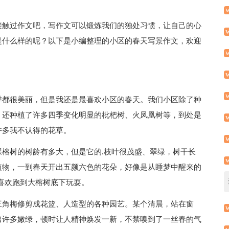
接触过作文吧，写作文可以锻炼我们的独处习惯，让自己的心
是什么样的呢？以下是小编整理的小区的春天写景作文，欢迎
季都很美丽，但是我还是最喜欢小区的春天。我们小区除了种
，还种植了许多四季变化明显的枇杷树、火凤凰树等，到处是
许多我不认得的花草。
榕树的树龄有多大，但是它的.枝叶很茂盛、翠绿，树干长
植物，一到春天开出五颜六色的花朵，好像是从睡梦中醒来的
喜欢跑到大榕树底下玩耍。
三角梅修剪成花篮、人造型的各种园艺。某个清晨，站在窗
出许多嫩绿，顿时让人精神焕发一新，不禁嗅到了一丝春的气