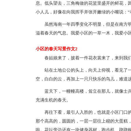
息。低头望去，三角梅做的花篮里盛开的鲜花，因
小人儿，好像在向我挥手并张开嫩绿的小嘴说：“
虽然海南一年四季变化不明显，但是在南方
溢着春天的气息。我爱小区的一草一木，我爱小
小区的春天写景作文2
春姑娘来了，披着一件花衣裳来了，来到我
站在土地公公的头上，向天上仰视，看见了
空，白白的云，再加上一只只快乐的鸟儿，难道这
蓝天下，一幢幢高楼，耸立在那儿，就像士
充满生机的春天。
再往下看，最引人入胜的，也就是小区门口的
那个高高的，圆圆的，一层一层往上砌的大蛋糕，
啦。花坛旁边还有一块健身器材，跑步机、跷跷