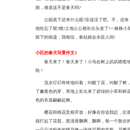
闹，难道这不是春天吗?
公园底下还有什么呢?应该没了吧。不，还
他给忘了呢?瞧!土地公公都长出头发了!一株株
留下的痕迹，我相信，春姑娘会永驻人间!
小区的春天写景作文3
春天来了！春天来了！小鸟在树上叽叽喳喳
啦！
流水叮叮咚咚地叫着，叫醒了花，叫醒了树
了嫩黄色的芽，草地上长出来了碧绿的小草和鲜
色的衣裳翩翩起舞。
樱花和桃花竞相开放，好像在你追我赶，比
就打起了花苞，那清香飘啊，飘啊，每一个散步
一朵朵淡粉色的桃花像一张张可爱的笑脸。花瓣