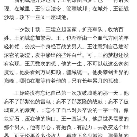
新的城池开始运转，王的雄图伟梦，也一一付诸实
现。在城里，王制定法令，管理城邦；在城外，王征战
沙场，攻下一座又一座城池。
一夕数十载，王建立起国家，扩充军队，收纳百
姓。王的城愈加繁荣。王，也渐渐由一个血气方刚的年
轻将领，变成一个身经百战的男人。王注意到自己逐渐
浓密的胡渣，发中渗出的些许白丝。可，王的梦想还没
有实现。王无数次的想，他的一生，不可以就这么匆匆
度过，他要看到万民归顺，疆域统一。他要攀到世界的
巅峰，哪怕在那等待着他的，只有长年累月的孤独。
王始终没有忘记自己第一次攻破城池的那一天，他
忘不了那紫色的雷电；忘不了那轰隆的战鼓；忘不了破
城直入的豪爽，；忘不了自己对兵卒说的一字一句。像
块沉石，压在他的胸口。王一直认为，他是世界需要的
那个男人，他有野心，有抱负，有能力，去改变这个世
界。可无论再杀多少敌人，再攻下多少城池，那最初的