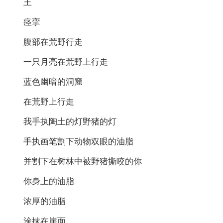
王
痉挛
腹部在荒野行走
一只月亮在荒野上行走
蓝色幽暗的洞窟
在荒野上行走
我手执陶土的灯野猪的灯
手执画笔割下动物双眼的油脂
并割下在树林中被野猪撕咬的你
你身上的油脂
浓厚的油脂
涂抹在崖面