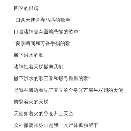
四季的眼睛
“口含天使舍弃马匹的歌声
口含诸神舍弃圣地悲惨的歌声”
“夏季瞬间和芳香手指的歌
撇下洪水的歌
诸神扛着天梯撤离我们
撇下洪水的歌玉黍和螺号重重的歌”
是我在海边看见了直立的全身光芒肩生双翅的天使
脚登着火的天梯
天使如着火的谷仓升上天空
众神撤离须弥山是我一具尸体孤独留下