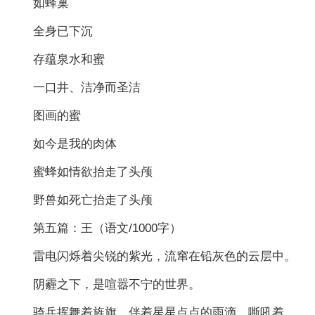
如蜂巢
全身已下沉
存蕴泉水和蜜
一口井、洁净而圣洁
图画的蜜
如今是我的肉体
蜜蜂如情欲抬走了头颅
野兽如死亡抬走了头颅
第五篇：王
（语文/1000字）
雷电闪烁着尖锐的紫光，流窜在铅灰色的云层中。
阴霾之下，是喧嚣不宁的世界。
骑兵挥舞着旌旗，伴着星星点点的雨滴，嘶吼着，