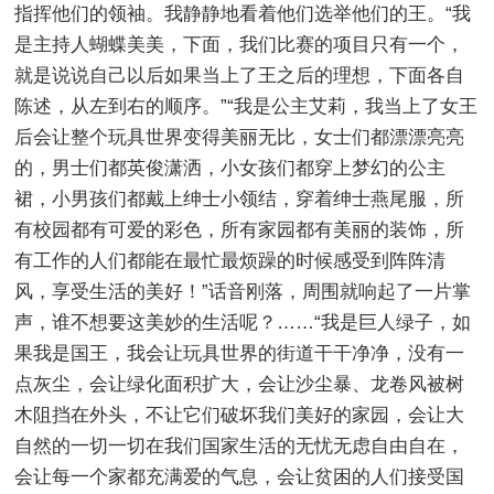
指挥他们的领袖。我静静地看着他们选举他们的王。“我
是主持人蝴蝶美美，下面，我们比赛的项目只有一个，
就是说说自己以后如果当上了王之后的理想，下面各自
陈述，从左到右的顺序。”“我是公主艾莉，我当上了女王
后会让整个玩具世界变得美丽无比，女士们都漂漂亮亮
的，男士们都英俊潇洒，小女孩们都穿上梦幻的公主
裙，小男孩们都戴上绅士小领结，穿着绅士燕尾服，所
有校园都有可爱的彩色，所有家园都有美丽的装饰，所
有工作的人们都能在最忙最烦躁的时候感受到阵阵清
风，享受生活的美好！”话音刚落，周围就响起了一片掌
声，谁不想要这美妙的生活呢？……“我是巨人绿子，如
果我是国王，我会让玩具世界的街道干干净净，没有一
点灰尘，会让绿化面积扩大，会让沙尘暴、龙卷风被树
木阻挡在外头，不让它们破坏我们美好的家园，会让大
自然的一切一切在我们国家生活的无忧无虑自由自在，
会让每一个家都充满爱的气息，会让贫困的人们接受国