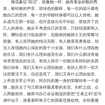
梅花象征“高洁”，就像她一样。她有着金砂般的秀
发，银铃般的声音，碧绿色的眼眸，每一次的战斗都有
她自己的坚持，每一次的华丽转身都可以让人惊艳。她
从成为王那一刻起，也许是拔出石中剑起，便放弃了自
己人的身份。她从不考虑自己的安危，只担忧国家和人
民。哪怕是在污垢血腥中，也能保持她骑士王的荣耀与
骄傲。有人崇拜她的纯洁无暇，有人敬畏英勇善战，却
没人发现她内心深处的那个小女孩。我们有什么理由抱
怨生活，我们有什么理由放弃生命，我们什么都没有做
却享受现在的生活。有些人拼尽一切都没有得到的东西
我们却有，我们又有什么理由抱怨，有的人用尽一切方
法想要活下去，但还是死了，我们又有什么理由放弃。
上帝是非常公平的，阿尔托莉雅一身的荣耀却有一个遗
憾，她失去了与兰斯洛特最真挚的友谊。剑栏之战，众
人两败俱伤，她将与自己命运相连的那把“王者之剑”还与
湖中仙子，便看着即将灭亡的国家悲痛欲绝。在快要撒