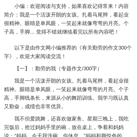
小编：
欢迎阅读与支持，如果喜欢记得常来！内容
简介：我是一个活泼开朗的女孩。扎着马尾辫，看起业
很精神。眼睛是单凤眼，一笑起来就像弯弯的月亮。个
子高，手脚... 觉得不错就继续看完以所有内容吧！
以下是由作文网小编推荐的《
有关勤劳的作文300个
字
》，欢迎大家阅读交流！
【一】：勤劳的我
（专题作文/300字）
我是一个活泼开朗的女孩。扎着马尾辫，看起业很
精神。眼睛是单凤眼，一笑起来就像弯弯的月亮。个子
高，手脚线条长，来源从小的舞蹈训练。我学习既认真
又勤奋，成绩也非常优异。
我不但爱跳舞，还喜欢做家务。星期三晚上，我吃
完饭后，抢过妈妈手里的碗，放在桌上，争着和妈妈
说：“妈妈，今天我洗碗，你休息。”妈妈和颜悦色的