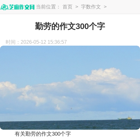
当前位置：
首页
>
字数作文
>
300字
勤劳的作文300个字
时间：2026-05-12 15:36:57
有关勤劳的作文300个字