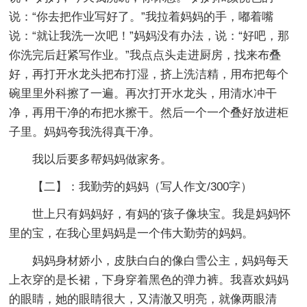
说：“你去把作业写好了。”我拉着妈妈的手，嘟着嘴
说：“就让我洗一次吧！”妈妈没有办法，说：“好吧，那
你洗完后赶紧写作业。”我点点头走进厨房，找来布叠
好，再打开水龙头把布打湿，挤上洗洁精，用布把每个
碗里里外科擦了一遍。再次打开水龙头，用清水冲干
净，再用干净的布把水擦干。然后一个一个叠好放进柜
子里。妈妈夸我洗得真干净。
我以后要多帮妈妈做家务。
【二】：我勤劳的妈妈
（写人作文/300字）
世上只有妈妈好，有妈的'孩子像块宝。我是妈妈怀
里的宝，在我心里妈妈是一个伟大勤劳的妈妈。
妈妈身材娇小，皮肤白白的像白雪公主，妈妈每天
上衣穿的是长裙，下身穿着黑色的弹力裤。我喜欢妈妈
的眼睛，她的眼睛很大，又清澈又明亮，就像两眼清